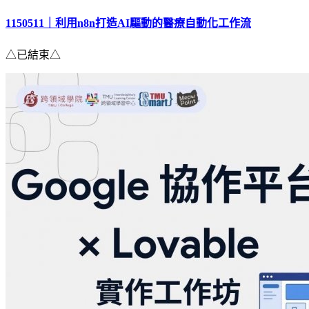
1150511｜利用n8n打造AI驅動的醫療自動化工作流
△已結束△