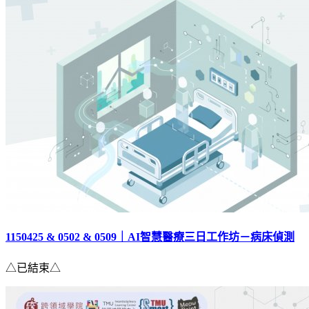
1150425 & 0502 & 0509｜AI智慧醫療三日工作坊－病床偵測
△已結束△