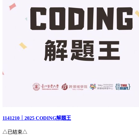
1141210｜2025 CODING解題王
△已結束△