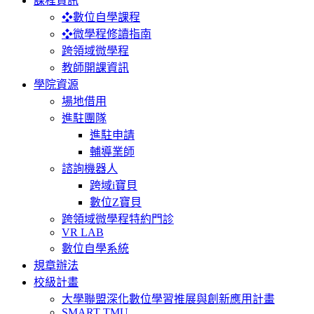
課程資訊
❖數位自學課程
❖微學程修讀指南
跨領域微學程
教師開課資訊
學院資源
場地借用
進駐團隊
進駐申請
輔導業師
諮詢機器人
跨域i寶貝
數位Z寶貝
跨領域微學程特約門診
VR LAB
數位自學系統
規章辦法
校級計畫
大學聯盟深化數位學習推展與創新應用計畫
SMART TMU