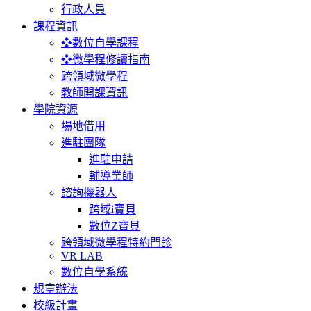
行政人員
課程資訊
❖數位自學課程
❖微學程修讀指南
跨領域微學程
教師開課資訊
學院資源
場地借用
進駐團隊
進駐申請
輔導業師
諮詢機器人
跨域i寶貝
數位Z寶貝
跨領域微學程特約門診
VR LAB
數位自學系統
規章辦法
校級計畫