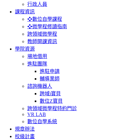
行政人員
課程資訊
❖數位自學課程
❖微學程修讀指南
跨領域微學程
教師開課資訊
學院資源
場地借用
進駐團隊
進駐申請
輔導業師
諮詢機器人
跨域i寶貝
數位Z寶貝
跨領域微學程特約門診
VR LAB
數位自學系統
規章辦法
校級計畫