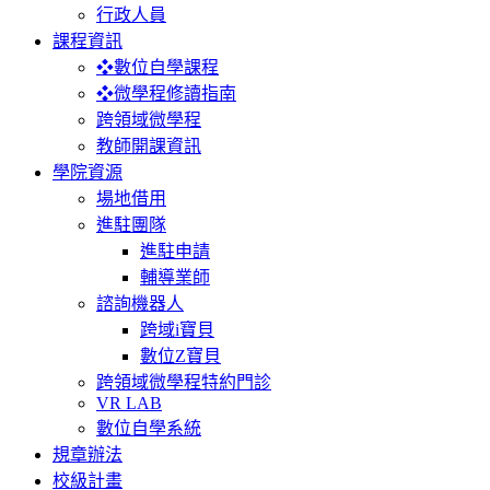
行政人員
課程資訊
❖數位自學課程
❖微學程修讀指南
跨領域微學程
教師開課資訊
學院資源
場地借用
進駐團隊
進駐申請
輔導業師
諮詢機器人
跨域i寶貝
數位Z寶貝
跨領域微學程特約門診
VR LAB
數位自學系統
規章辦法
校級計畫