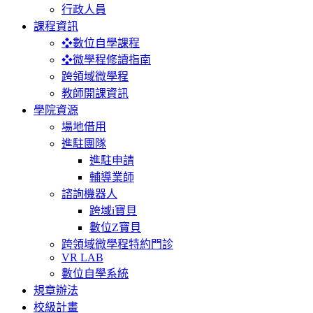
行政人員
課程資訊
❖數位自學課程
❖微學程修讀指南
跨領域微學程
教師開課資訊
學院資源
場地借用
進駐團隊
進駐申請
輔導業師
諮詢機器人
跨域i寶貝
數位Z寶貝
跨領域微學程特約門診
VR LAB
數位自學系統
規章辦法
校級計畫