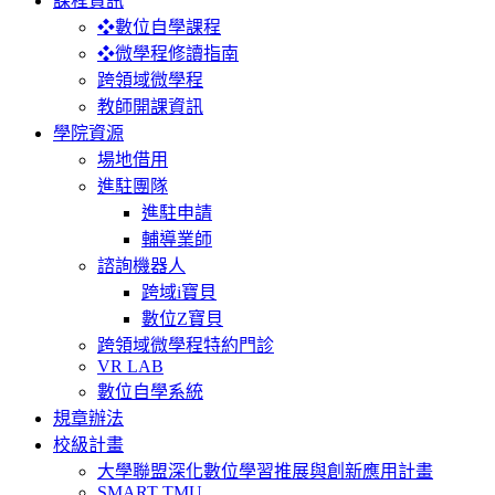
課程資訊
❖數位自學課程
❖微學程修讀指南
跨領域微學程
教師開課資訊
學院資源
場地借用
進駐團隊
進駐申請
輔導業師
諮詢機器人
跨域i寶貝
數位Z寶貝
跨領域微學程特約門診
VR LAB
數位自學系統
規章辦法
校級計畫
大學聯盟深化數位學習推展與創新應用計畫
SMART TMU