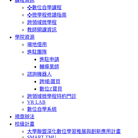
課程資訊
❖數位自學課程
❖微學程修讀指南
跨領域微學程
教師開課資訊
學院資源
場地借用
進駐團隊
進駐申請
輔導業師
諮詢機器人
跨域i寶貝
數位Z寶貝
跨領域微學程特約門診
VR LAB
數位自學系統
規章辦法
校級計畫
大學聯盟深化數位學習推展與創新應用計畫
SMART TMU