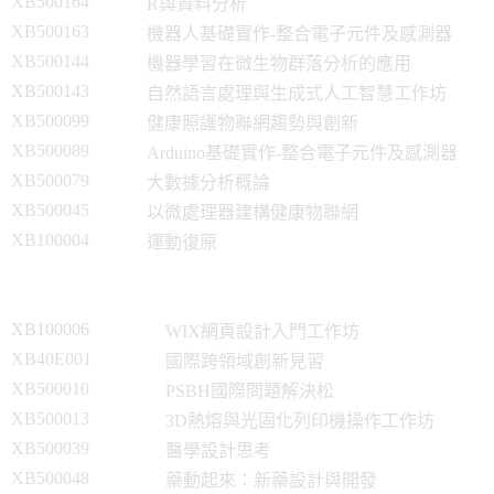
XB500164
R與資料分析
XB500163
機器人基礎實作-整合電子元件及感測器
XB500144
機器學習在微生物群落分析的應用
XB500143
自然語言處理與生成式人工智慧工作坊
XB500099
健康照護物聯網趨勢與創新
XB500089
Arduino基礎實作-整合電子元件及感測器
XB500079
大數據分析概論
XB500045
以微處理器建構健康物聯網
XB100004
運動復原
XB100006
WIX網頁設計入門工作坊
XB40E001
國際跨領域創新見習
XB500010
PSBH國際問題解決松
XB500013
3D熱熔與光固化列印機操作工作坊
XB500039
醫學設計思考
XB500048
藥動起來：新藥設計與開發