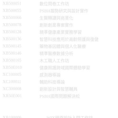
XB500051
數位問卷工作坊
XB500055
PSBH趨勢研究與設計實作
XB500066
生醫轉譯與商業化
XB500078
創新創業專案實作
XB500128
精準健康產業實務學習
XB500136
智慧科技應用於高齡照護與復健
XB500145
藥物基因體與個人化醫療
XB500146
精準醫療數據分析
XB500165
木工職人工作坊
XB50E010
健康照護跨域國際體驗學習
XC100005
感測器導論
XC100011
輔助科技導論
XC300008
創新設計與智慧輔具
XR50E001
PSBH國際問題解決松
XB100006
WIX網頁設計入門工作坊