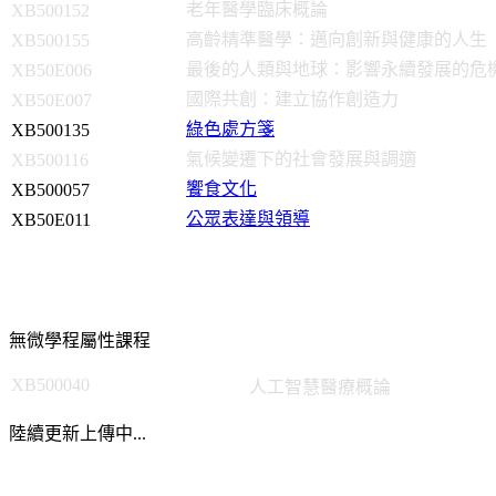
老年醫學臨床概論
XB500152
高齡精準醫學：邁向創新與健康的人生
XB500155
最後的人類與地球：影響永續發展的危
XB50E006
國際共創：建立協作創造力
XB50E007
綠色處方箋
XB500135
氣候變遷下的社會發展與調適
XB500116
饗食文化
XB500057
公眾表達與領導
XB50E011
無微學程屬性課程
XB500040
人工智慧醫療概論
陸續更新上傳中...