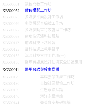
數位問卷工作坊
XB500051
數位攝影工作坊
XB500052
多媒體平面設計工作坊
XB500075
多媒體影音編輯工作坊
XB500076
多媒體動畫特效處理工作坊
XB500077
療癒性沉浸科技體驗
XB500098
前瞻科技正念練習
XB500112
當科技遇上敘事醫學
XB500123
沉浸科技實作工作坊(一)
XB500153
醫療資訊風險評估與安全防護應用
XB500158
醫用台語與敘事媒體
XC300011
基礎義診訓練工作坊
XB500129
基礎社區關懷工作坊
XB500130
生態永續綜論
XB500139
海洋永續綜論
XB500140
營養食安基礎導論
XB500141