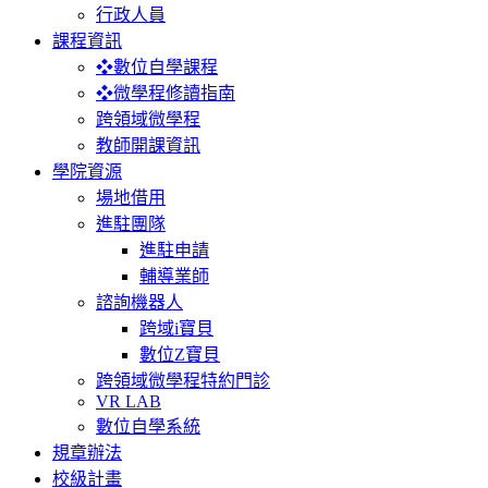
行政人員
課程資訊
❖數位自學課程
❖微學程修讀指南
跨領域微學程
教師開課資訊
學院資源
場地借用
進駐團隊
進駐申請
輔導業師
諮詢機器人
跨域i寶貝
數位Z寶貝
跨領域微學程特約門診
VR LAB
數位自學系統
規章辦法
校級計畫