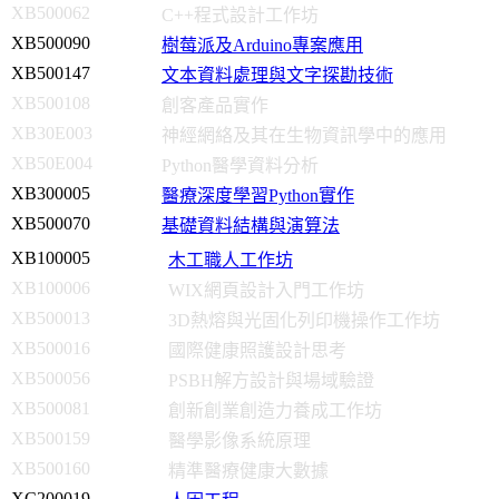
XB500062
C++程式設計工作坊
XB500090
樹莓派及Arduino專案應用
XB500147
文本資料處理與文字探勘技術
XB500108
創客產品實作
XB30E003
神經網絡及其在生物資訊學中的應用
XB50E004
Python醫學資料分析
XB300005
醫療深度學習Python實作
XB500070
基礎資料結構與演算法
XB100005
木工職人工作坊
XB100006
WIX網頁設計入門工作坊
XB500013
3D熱熔與光固化列印機操作工作坊
XB500016
國際健康照護設計思考
XB500056
PSBH解方設計與場域驗證
XB500081
創新創業創造力養成工作坊
XB500159
醫學影像系統原理
XB500160
精準醫療健康大數據
XC200019