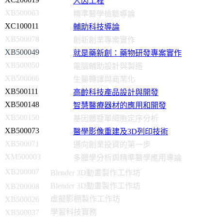
人因工程
XB500063
精準醫學檢驗導論
XC100011
輔助科技導論
XB500078
創新創業專案實作
XB500049
就是藥新創：藥物研發專案實作
XB500050
電腦輔助設計與製造
XB500066
生醫轉譯與商業化
XB500111
高齡科技產品設計與開發
XB500148
智慧醫療器材的應用和開發
XB500150
基因體暨單細胞定序分析
XB500073
醫學影像重建及3D列印技術
XB500071
邁向創業投資的第一步
XM500003
多體學分析與精準醫學應用專論
XB200007
Blender 3D動畫製作工作坊
Blender 3D動畫製作工作坊
XB200008
虛擬影棚製作工作坊
XB500026
學習科技實務
XB500037