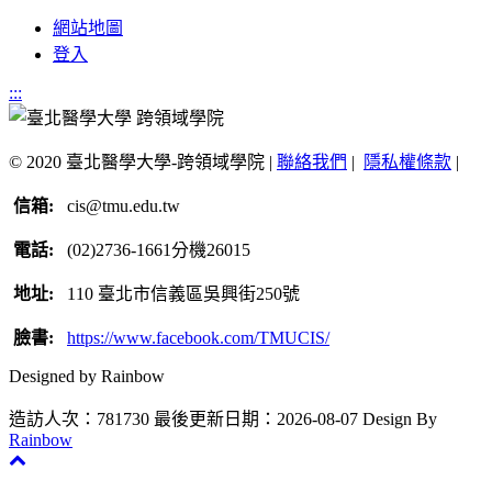
網站地圖
登入
:::
© 2020 臺北醫學大學-跨領域學院 |
聯絡我們
|
隱私權條款
|
信箱:
cis@tmu.edu.tw
電話:
(02)2736-1661分機26015
地址:
110 臺北市信義區吳興街250號
臉書:
https://www.facebook.com/TMUCIS/
Designed by Rainbow
造訪人次：781730
最後更新日期：2026-08-07
Design By
Rainbow