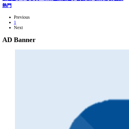
熱門
Previous
1
Next
AD Banner