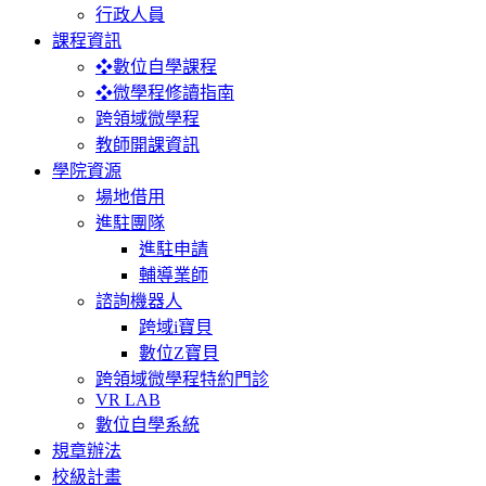
行政人員
課程資訊
❖數位自學課程
❖微學程修讀指南
跨領域微學程
教師開課資訊
學院資源
場地借用
進駐團隊
進駐申請
輔導業師
諮詢機器人
跨域i寶貝
數位Z寶貝
跨領域微學程特約門診
VR LAB
數位自學系統
規章辦法
校級計畫