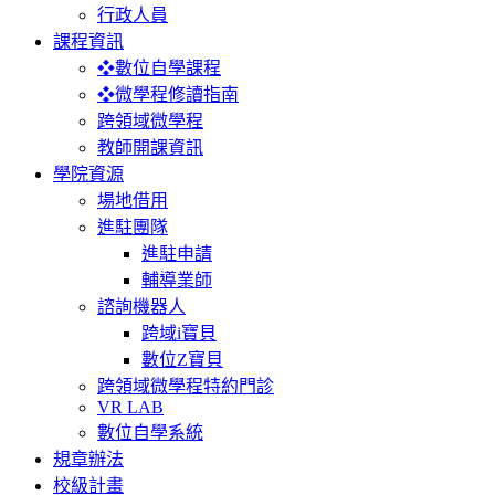
行政人員
課程資訊
❖數位自學課程
❖微學程修讀指南
跨領域微學程
教師開課資訊
學院資源
場地借用
進駐團隊
進駐申請
輔導業師
諮詢機器人
跨域i寶貝
數位Z寶貝
跨領域微學程特約門診
VR LAB
數位自學系統
規章辦法
校級計畫