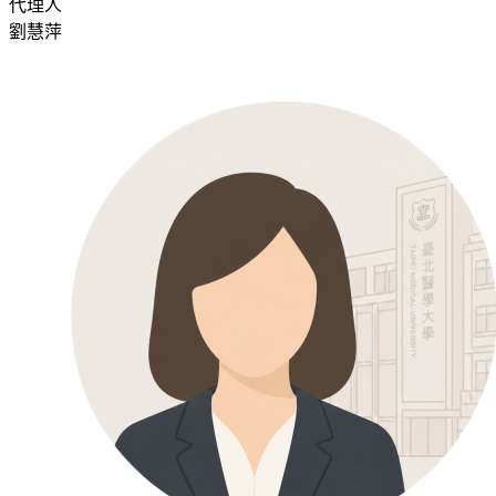
代理人
劉慧萍