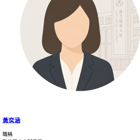
黃奕涵
職稱