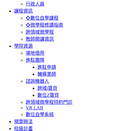
行政人員
課程資訊
❖數位自學課程
❖微學程修讀指南
跨領域微學程
教師開課資訊
學院資源
場地借用
進駐團隊
進駐申請
輔導業師
諮詢機器人
跨域i寶貝
數位Z寶貝
跨領域微學程特約門診
VR LAB
數位自學系統
規章辦法
校級計畫