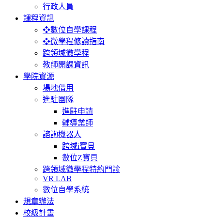
行政人員
課程資訊
❖數位自學課程
❖微學程修讀指南
跨領域微學程
教師開課資訊
學院資源
場地借用
進駐團隊
進駐申請
輔導業師
諮詢機器人
跨域i寶貝
數位Z寶貝
跨領域微學程特約門診
VR LAB
數位自學系統
規章辦法
校級計畫