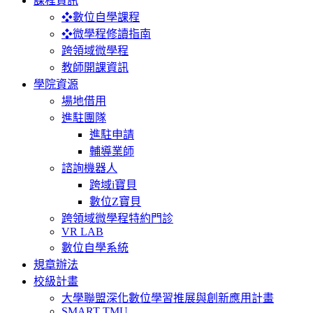
課程資訊
❖數位自學課程
❖微學程修讀指南
跨領域微學程
教師開課資訊
學院資源
場地借用
進駐團隊
進駐申請
輔導業師
諮詢機器人
跨域i寶貝
數位Z寶貝
跨領域微學程特約門診
VR LAB
數位自學系統
規章辦法
校級計畫
大學聯盟深化數位學習推展與創新應用計畫
SMART TMU