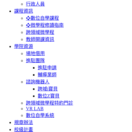
行政人員
課程資訊
❖數位自學課程
❖微學程修讀指南
跨領域微學程
教師開課資訊
學院資源
場地借用
進駐團隊
進駐申請
輔導業師
諮詢機器人
跨域i寶貝
數位Z寶貝
跨領域微學程特約門診
VR LAB
數位自學系統
規章辦法
校級計畫