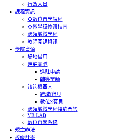
行政人員
課程資訊
❖數位自學課程
❖微學程修讀指南
跨領域微學程
教師開課資訊
學院資源
場地借用
進駐團隊
進駐申請
輔導業師
諮詢機器人
跨域i寶貝
數位Z寶貝
跨領域微學程特約門診
VR LAB
數位自學系統
規章辦法
校級計畫