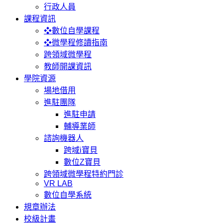
行政人員
課程資訊
❖數位自學課程
❖微學程修讀指南
跨領域微學程
教師開課資訊
學院資源
場地借用
進駐團隊
進駐申請
輔導業師
諮詢機器人
跨域i寶貝
數位Z寶貝
跨領域微學程特約門診
VR LAB
數位自學系統
規章辦法
校級計畫