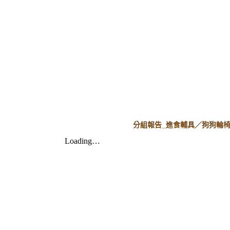
分組報告_進食輔具／狗狗輪