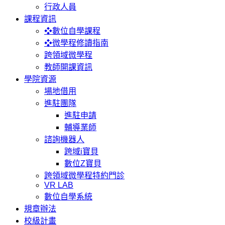
行政人員
課程資訊
❖數位自學課程
❖微學程修讀指南
跨領域微學程
教師開課資訊
學院資源
場地借用
進駐團隊
進駐申請
輔導業師
諮詢機器人
跨域i寶貝
數位Z寶貝
跨領域微學程特約門診
VR LAB
數位自學系統
規章辦法
校級計畫