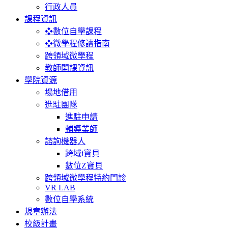
行政人員
課程資訊
❖數位自學課程
❖微學程修讀指南
跨領域微學程
教師開課資訊
學院資源
場地借用
進駐團隊
進駐申請
輔導業師
諮詢機器人
跨域i寶貝
數位Z寶貝
跨領域微學程特約門診
VR LAB
數位自學系統
規章辦法
校級計畫