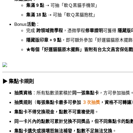
集滿 9 點
➝
可抽「軟Ｑ黑貓手機架」
集滿 18 點
➝
可抽「軟Ｑ黑貓抱枕」
Bonus
活動
：
完成
跨領域微學程
，憑微學程
修畢證明
可獲得
隱藏版
隱藏版印章 + 9 點
，即可額外參加「好運貓貓原木擺飾
★每個「好運貓貓原木擺飾」皆附有台北文昌宮保佑戳
▶
集點卡規則
︎
抽獎資格
：所有點數須累積於
同一張集點卡
，方可參加抽獎
抽獎規則
（
每張集點卡最多可參加
３
次抽獎
，資格不可轉讓
集點卡不得兌換現金，點數不可重複使用
。
同一卡片內的點數可累計兌換不同獎品，但不同集點卡的點
集點卡遺失或損壞恕無法補發，點數不足無法兌換
。