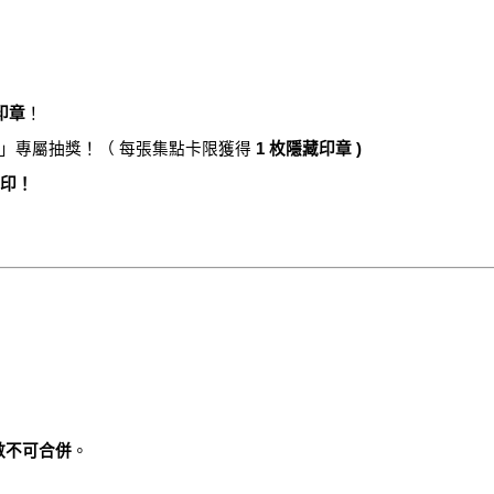
印章
！
」專屬抽獎！（ 每張集點卡限獲得
1 枚隱藏印章 )
印！
。
）
數不可合併
。