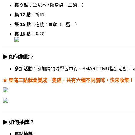
集 9 點
：筆記本 / 隨身碟（二選一）
集 12 點
：折傘
集 15 點
：抱枕 / 直傘（二選一）
集 18 點
：毛毯
▶
如何集點？
︎
參加活動
：參加跨領域學習中心、SMART TMU指定活動
★
集滿三點就會變成一隻貓，共有六種不同貓咪，快來收集！
▶
如何抽獎？
︎
集點抽獎
：