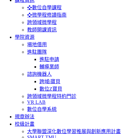
課程資訊
❖數位自學課程
❖微學程修讀指南
跨領域微學程
教師開課資訊
學院資源
場地借用
進駐團隊
進駐申請
輔導業師
諮詢機器人
跨域i寶貝
數位Z寶貝
跨領域微學程特約門診
VR LAB
數位自學系統
規章辦法
校級計畫
大學聯盟深化數位學習推展與創新應用計畫
SMART TMU