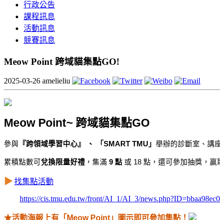
行政公告
課程訊息
活動訊息
競賽訊息
Meow Point 跨域貓集點GO!
2025-03-26
amelieliu
Meow Point
~
跨域貓集點GO
參與
『跨領域學習中心』 、 「
SMART TMU
」
舉辦的診斷室、講
累積點數可
兌換限量好禮
，集滿
9 點
或 18 點，還可參加抽獎，贏
▶
︎
找集點活動
https://cis.tmu.edu.tw/front/AI_1/AI_3/news.php?ID=bbaa98
★
活動海報上有「Meow Point」圖示即可參加集點！