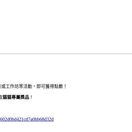
座或工作坊等活動，即可獲得點數！
取
貓貓專屬獎品
！
ec0602d0bd421cd7a0bb68d32d