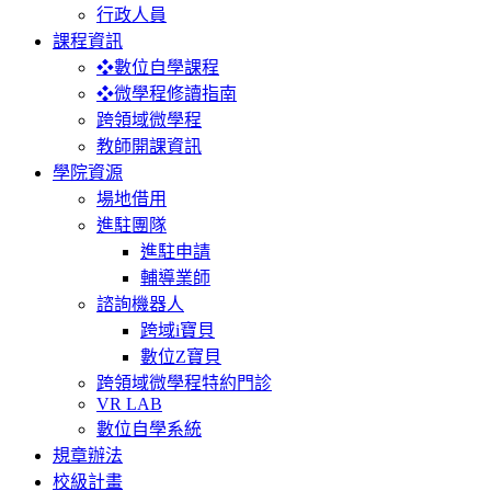
行政人員
課程資訊
❖數位自學課程
❖微學程修讀指南
跨領域微學程
教師開課資訊
學院資源
場地借用
進駐團隊
進駐申請
輔導業師
諮詢機器人
跨域i寶貝
數位Z寶貝
跨領域微學程特約門診
VR LAB
數位自學系統
規章辦法
校級計畫