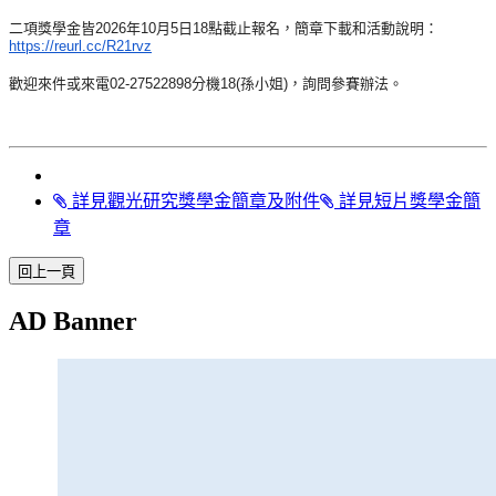
二項獎學金皆2026年10月5日18點截止報名，
簡章下載和活動說明：
https://reurl.cc/
R21rvz
歡迎來件或來電02-27522898分機18(孫小姐)，
詢問參賽辦法。
詳見觀光研究獎學金簡章及附件
詳見短片獎學金簡
章
AD Banner