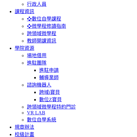
行政人員
課程資訊
❖數位自學課程
❖微學程修讀指南
跨領域微學程
教師開課資訊
學院資源
場地借用
進駐團隊
進駐申請
輔導業師
諮詢機器人
跨域i寶貝
數位Z寶貝
跨領域微學程特約門診
VR LAB
數位自學系統
規章辦法
校級計畫