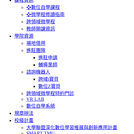
課程資訊
❖數位自學課程
❖微學程修讀指南
跨領域微學程
教師開課資訊
學院資源
場地借用
進駐團隊
進駐申請
輔導業師
諮詢機器人
跨域i寶貝
數位Z寶貝
跨領域微學程特約門診
VR LAB
數位自學系統
規章辦法
校級計畫
大學聯盟深化數位學習推展與創新應用計畫
SMART TMU