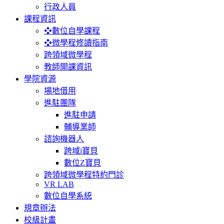
行政人員
課程資訊
❖數位自學課程
❖微學程修讀指南
跨領域微學程
教師開課資訊
學院資源
場地借用
進駐團隊
進駐申請
輔導業師
諮詢機器人
跨域i寶貝
數位Z寶貝
跨領域微學程特約門診
VR LAB
數位自學系統
規章辦法
校級計畫