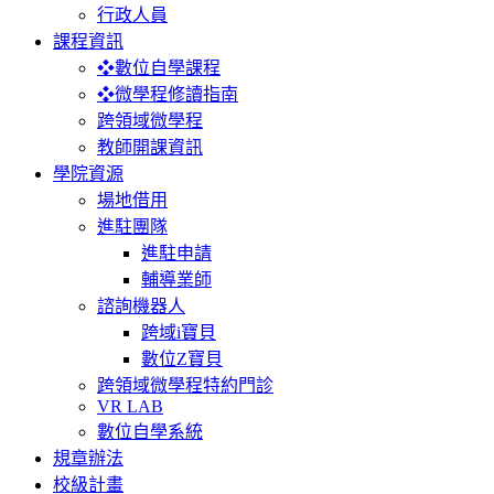
行政人員
課程資訊
❖數位自學課程
❖微學程修讀指南
跨領域微學程
教師開課資訊
學院資源
場地借用
進駐團隊
進駐申請
輔導業師
諮詢機器人
跨域i寶貝
數位Z寶貝
跨領域微學程特約門診
VR LAB
數位自學系統
規章辦法
校級計畫