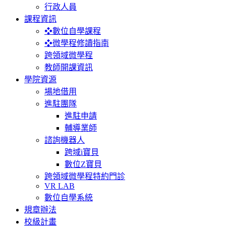
行政人員
課程資訊
❖數位自學課程
❖微學程修讀指南
跨領域微學程
教師開課資訊
學院資源
場地借用
進駐團隊
進駐申請
輔導業師
諮詢機器人
跨域i寶貝
數位Z寶貝
跨領域微學程特約門診
VR LAB
數位自學系統
規章辦法
校級計畫