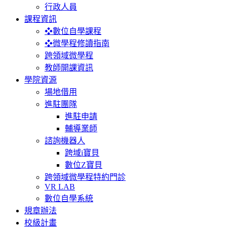
行政人員
課程資訊
❖數位自學課程
❖微學程修讀指南
跨領域微學程
教師開課資訊
學院資源
場地借用
進駐團隊
進駐申請
輔導業師
諮詢機器人
跨域i寶貝
數位Z寶貝
跨領域微學程特約門診
VR LAB
數位自學系統
規章辦法
校級計畫