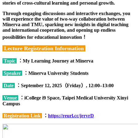
stories of cross-cultural learning and personal growth.
Through engaging discussions and interactive exchanges, you
will experience the value of two-way collaboration between
Minerva and TMU, sparking new insights in digital teaching
and international cooperation, and opening up endless
possibilities for educational innovation！
Lecture Registration Information
Topic
：
My Learning Journey at Minerva
Speaker
：
Minerva University Students
Date
：
September 12, 2025（Friday）, 12:00–13:00
Venue
：
iCollege i9 Space, Taipei Medical University Xinyi
Campus
Registration Link
：
https://reurl.cc/jrrvrD