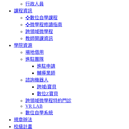
行政人員
課程資訊
❖數位自學課程
❖微學程修讀指南
跨領域微學程
教師開課資訊
學院資源
場地借用
進駐團隊
進駐申請
輔導業師
諮詢機器人
跨域i寶貝
數位Z寶貝
跨領域微學程特約門診
VR LAB
數位自學系統
規章辦法
校級計畫