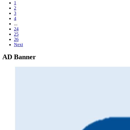
1
2
3
4
...
24
25
26
Next
AD Banner