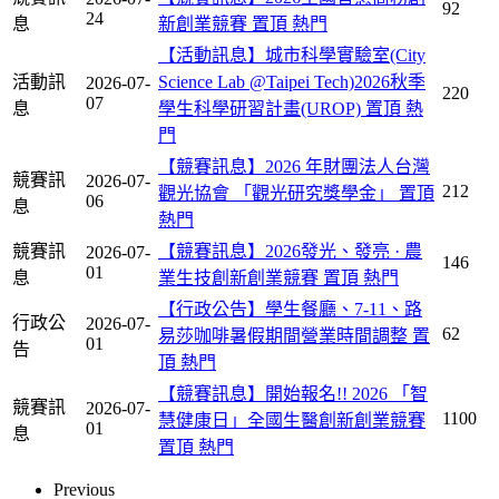
92
24
息
新創業競賽
置頂
熱門
【活動訊息】城市科學實驗室(City
活動訊
Science Lab @Taipei Tech)2026秋季
2026-07-
220
07
息
學生科學研習計畫(UROP)
置頂
熱
門
【競賽訊息】2026 年財團法人台灣
競賽訊
2026-07-
212
觀光協會 「觀光研究獎學金」
置頂
06
息
熱門
競賽訊
【競賽訊息】2026發光、發亮 · 農
2026-07-
146
01
息
業生技創新創業競賽
置頂
熱門
【行政公告】學生餐廳、7-11、路
行政公
2026-07-
62
易莎咖啡暑假期間營業時間調整
置
01
告
頂
熱門
【競賽訊息】開始報名!! 2026 「智
競賽訊
2026-07-
1100
慧健康日」全國生醫創新創業競賽
01
息
置頂
熱門
Previous