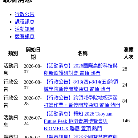
行政公告
課程訊息
活動訊息
競賽訊息
開始日
瀏覽
類別
名稱
期
人次
活動訊
【活動消息】2026國際高齡科技與
2026-08-
28
07
息
創新照護研討會
置頂
熱門
行政公
【行政公告】8/13(四)-8/14(五)跨領
2026-08-
24
07
告
域學院暫停開放通知
置頂
熱門
行政公
【行政公告】跨領域學院地板清潔
2026-07-
84
28
告
打蠟作業，暫停開放通知
置頂
熱門
【活動消息】轉知 2026 Taoyuan
活動訊
2026-07-
146
Future Peak 桃園青創博覽會與
24
息
BIOMED-X 聯展
置頂
熱門
競賽訊
【競賽訊息】2026全國智慧商務創
2026-07-