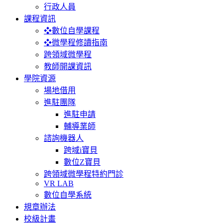
行政人員
課程資訊
❖數位自學課程
❖微學程修讀指南
跨領域微學程
教師開課資訊
學院資源
場地借用
進駐團隊
進駐申請
輔導業師
諮詢機器人
跨域i寶貝
數位Z寶貝
跨領域微學程特約門診
VR LAB
數位自學系統
規章辦法
校級計畫