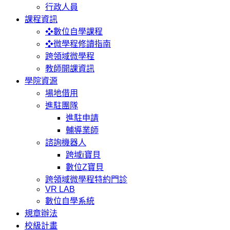
行政人員
課程資訊
❖數位自學課程
❖微學程修讀指南
跨領域微學程
教師開課資訊
學院資源
場地借用
進駐團隊
進駐申請
輔導業師
諮詢機器人
跨域i寶貝
數位Z寶貝
跨領域微學程特約門診
VR LAB
數位自學系統
規章辦法
校級計畫