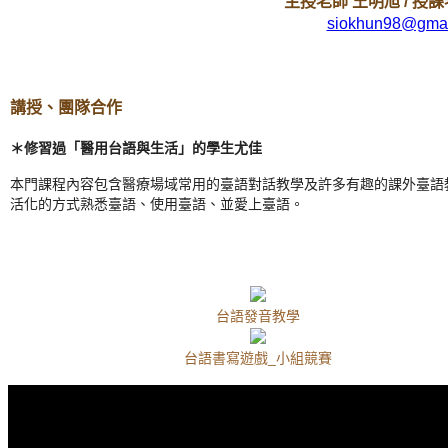
主授老師 王明旭 / 授
siokhun98@gmai
講授、團隊合作
＊修習過「醫用台語與生活」的學生尤佳
本門課程內容包含醫療場域常用的臺語對話教學及許多有趣的課外臺語
活化的方式熟悉臺語、使用臺語、並愛上臺語。
台語發音教學
台語書寫遊戲_小組競賽