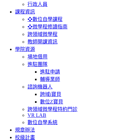
行政人員
課程資訊
❖數位自學課程
❖微學程修讀指南
跨領域微學程
教師開課資訊
學院資源
場地借用
進駐團隊
進駐申請
輔導業師
諮詢機器人
跨域i寶貝
數位Z寶貝
跨領域微學程特約門診
VR LAB
數位自學系統
規章辦法
校級計畫