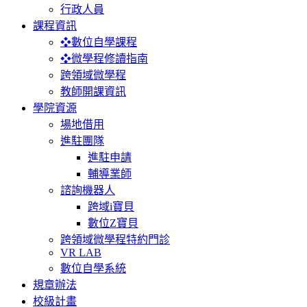
行政人員
課程資訊
❖數位自學課程
❖微學程修讀指南
跨領域微學程
教師開課資訊
學院資源
場地借用
進駐團隊
進駐申請
輔導業師
諮詢機器人
跨域i寶貝
數位Z寶貝
跨領域微學程特約門診
VR LAB
數位自學系統
規章辦法
校級計畫