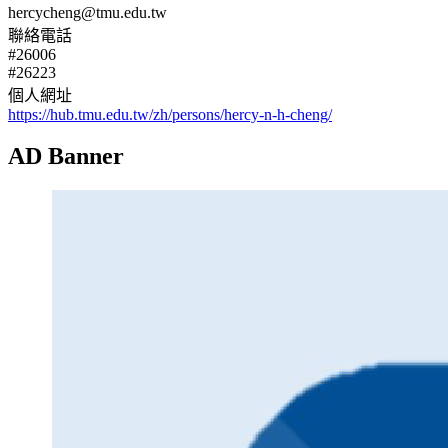
hercycheng@tmu.edu.tw
聯絡電話
#26006
#26223
個人網址
https://hub.tmu.edu.tw/zh/persons/hercy-n-h-cheng/
AD Banner