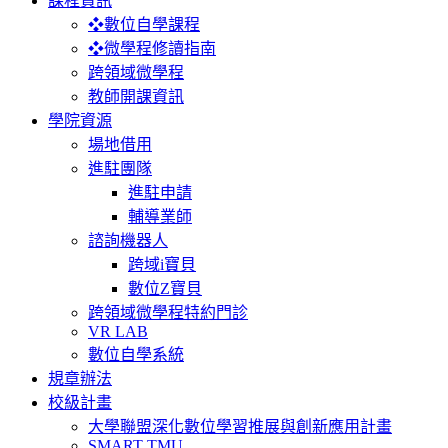
課程資訊
❖數位自學課程
❖微學程修讀指南
跨領域微學程
教師開課資訊
學院資源
場地借用
進駐團隊
進駐申請
輔導業師
諮詢機器人
跨域i寶貝
數位Z寶貝
跨領域微學程特約門診
VR LAB
數位自學系統
規章辦法
校級計畫
大學聯盟深化數位學習推展與創新應用計畫
SMART TMU