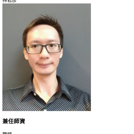
林君彥
兼任師資