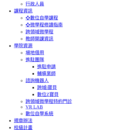
行政人員
課程資訊
❖數位自學課程
❖微學程修讀指南
跨領域微學程
教師開課資訊
學院資源
場地借用
進駐團隊
進駐申請
輔導業師
諮詢機器人
跨域i寶貝
數位Z寶貝
跨領域微學程特約門診
VR LAB
數位自學系統
規章辦法
校級計畫