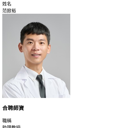
姓名
范掀裕
合聘師資
職稱
助理教授