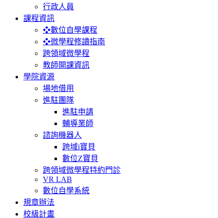
行政人員
課程資訊
❖數位自學課程
❖微學程修讀指南
跨領域微學程
教師開課資訊
學院資源
場地借用
進駐團隊
進駐申請
輔導業師
諮詢機器人
跨域i寶貝
數位Z寶貝
跨領域微學程特約門診
VR LAB
數位自學系統
規章辦法
校級計畫