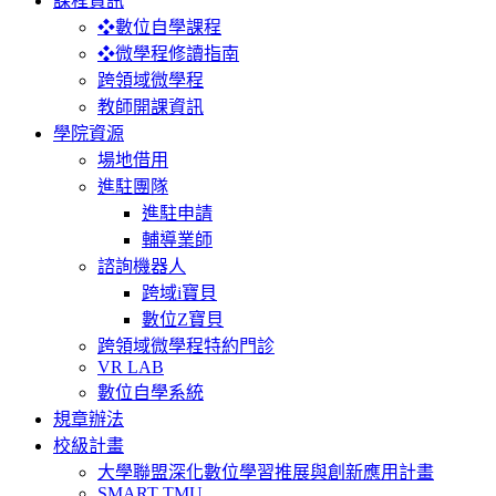
課程資訊
❖數位自學課程
❖微學程修讀指南
跨領域微學程
教師開課資訊
學院資源
場地借用
進駐團隊
進駐申請
輔導業師
諮詢機器人
跨域i寶貝
數位Z寶貝
跨領域微學程特約門診
VR LAB
數位自學系統
規章辦法
校級計畫
大學聯盟深化數位學習推展與創新應用計畫
SMART TMU