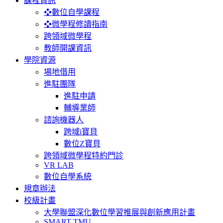
課程資訊
❖數位自學課程
❖微學程修讀指南
跨領域微學程
教師開課資訊
學院資源
場地借用
進駐團隊
進駐申請
輔導業師
諮詢機器人
跨域i寶貝
數位Z寶貝
跨領域微學程特約門診
VR LAB
數位自學系統
規章辦法
校級計畫
大學聯盟深化數位學習推展與創新應用計畫
SMART TMU