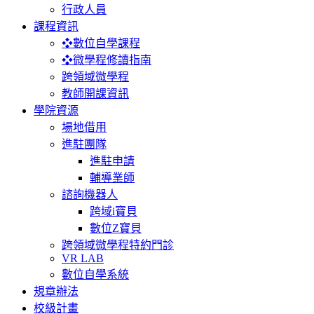
行政人員
課程資訊
❖數位自學課程
❖微學程修讀指南
跨領域微學程
教師開課資訊
學院資源
場地借用
進駐團隊
進駐申請
輔導業師
諮詢機器人
跨域i寶貝
數位Z寶貝
跨領域微學程特約門診
VR LAB
數位自學系統
規章辦法
校級計畫