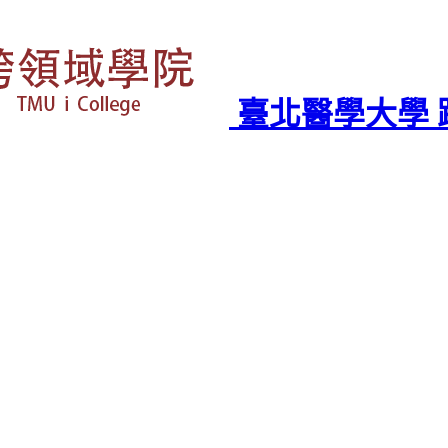
臺北醫學大學 