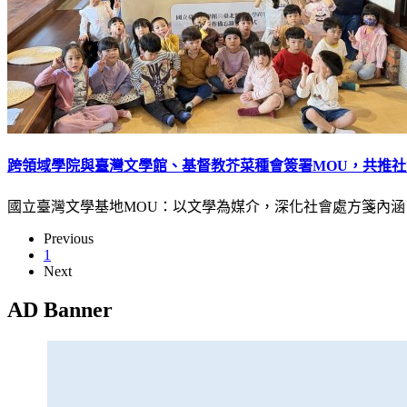
跨領域學院與臺灣文學館、基督教芥菜種會簽署MOU，共推
國立臺灣文學基地MOU：以文學為媒介，深化社會處方箋內涵
Previous
1
Next
AD Banner