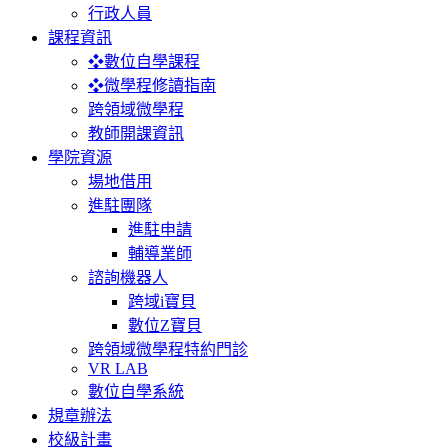
行政人員
課程資訊
❖數位自學課程
❖微學程修讀指南
跨領域微學程
教師開課資訊
學院資源
場地借用
進駐團隊
進駐申請
輔導業師
諮詢機器人
跨域i寶貝
數位Z寶貝
跨領域微學程特約門診
VR LAB
數位自學系統
規章辦法
校級計畫