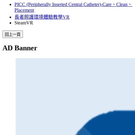
PICC (Peripherally Inserted Central Catheter)-Care、Clean、
Placement
長者照護環境體驗教學VR
SteamVR
AD Banner