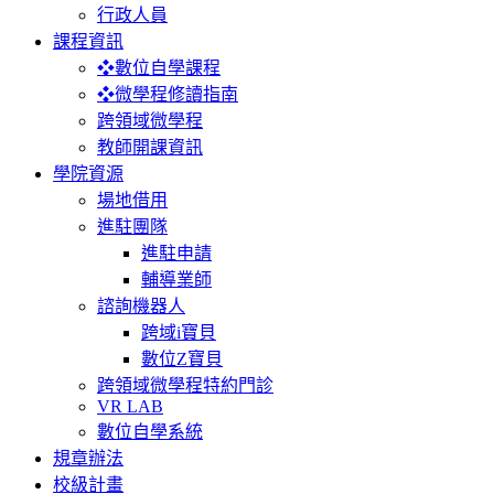
行政人員
課程資訊
❖數位自學課程
❖微學程修讀指南
跨領域微學程
教師開課資訊
學院資源
場地借用
進駐團隊
進駐申請
輔導業師
諮詢機器人
跨域i寶貝
數位Z寶貝
跨領域微學程特約門診
VR LAB
數位自學系統
規章辦法
校級計畫