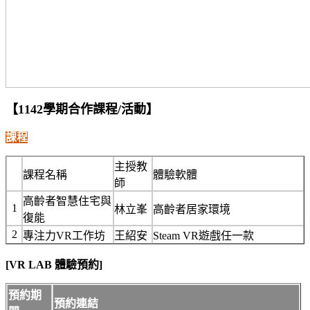
【1142學期合作課程/活動】
課程
主授教
課程名稱
體驗軟體
師
高齡者智慧住宅與
1
林立峯
高齡者居家環境
復能
2
專注力VR工作坊
王紹安
Steam VR遊戲任一款
[VR LAB 體驗預約]
預約期
預約連結