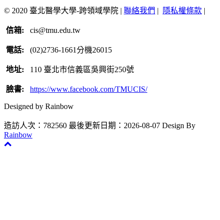
© 2020 臺北醫學大學-跨領域學院 |
聯絡我們
|
隱私權條款
|
信箱:
cis@tmu.edu.tw
電話:
(02)2736-1661分機26015
地址:
110 臺北市信義區吳興街250號
臉書:
https://www.facebook.com/TMUCIS/
Designed by Rainbow
造訪人次：782560
最後更新日期：2026-08-07
Design By
Rainbow