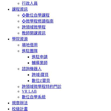
行政人員
課程資訊
❖數位自學課程
❖微學程修讀指南
跨領域微學程
教師開課資訊
學院資源
場地借用
進駐團隊
進駐申請
輔導業師
諮詢機器人
跨域i寶貝
數位Z寶貝
跨領域微學程特約門診
VR LAB
數位自學系統
規章辦法
校級計畫