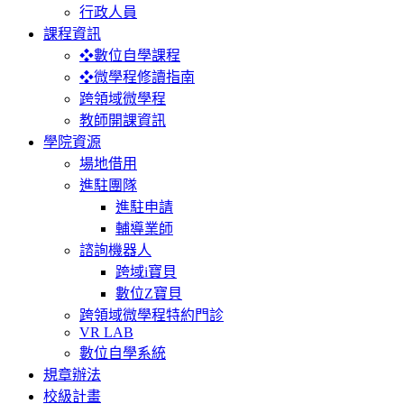
行政人員
課程資訊
❖數位自學課程
❖微學程修讀指南
跨領域微學程
教師開課資訊
學院資源
場地借用
進駐團隊
進駐申請
輔導業師
諮詢機器人
跨域i寶貝
數位Z寶貝
跨領域微學程特約門診
VR LAB
數位自學系統
規章辦法
校級計畫